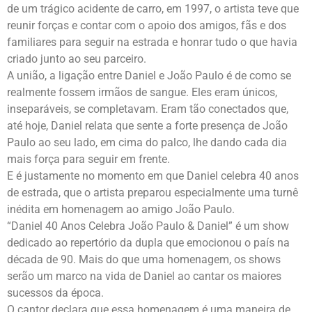
de um trágico acidente de carro, em 1997, o artista teve que
reunir forças e contar com o apoio dos amigos, fãs e dos
familiares para seguir na estrada e honrar tudo o que havia
criado junto ao seu parceiro.
A união, a ligação entre Daniel e João Paulo é de como se
realmente fossem irmãos de sangue. Eles eram únicos,
inseparáveis, se completavam. Eram tão conectados que,
até hoje, Daniel relata que sente a forte presença de João
Paulo ao seu lado, em cima do palco, lhe dando cada dia
mais força para seguir em frente.
E é justamente no momento em que Daniel celebra 40 anos
de estrada, que o artista preparou especialmente uma turnê
inédita em homenagem ao amigo João Paulo.
“Daniel 40 Anos Celebra João Paulo & Daniel” é um show
dedicado ao repertório da dupla que emocionou o país na
década de 90. Mais do que uma homenagem, os shows
serão um marco na vida de Daniel ao cantar os maiores
sucessos da época.
O cantor declara que essa homenagem é uma maneira de