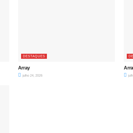
DESTAQUES
D
Array
Arr
julho 24, 2026
jul