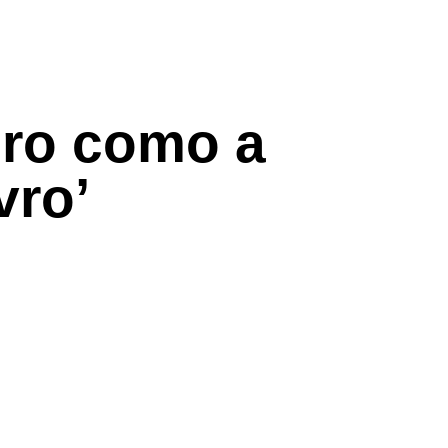
iro como a
vro’