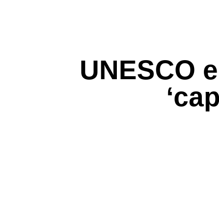
UNESCO el
‘cap