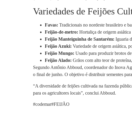
Variedades de Feijões Cul
Favas:
Tradicionais no nordeste brasileiro e bas
Feijão-de-metro:
Hortaliça de origem asiática
Feijão Manteiguinha de Santarém:
Iguaria d
Feijão Azuki:
Variedade de origem asiática, p
Feijão Mungo:
Usado para produzir brotos de 
Feijão Alado:
Grãos com alto teor de proteína,
Segundo Antônio Abboud, coordenador do Inova Agroec
o final de junho. O objetivo é distribuir sementes para
“A diversidade de feijões cultivada na fazenda públ
para os agricultores locais”, conclui Abboud.
#codemar#FEIJÃO