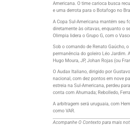
Americana. O time carioca busca rec
e uma derrota para o Botafogo no Bras
A Copa Sul-Americana mantém seu for
diretamente às oitavas, enquanto o s
Olimpia lidera o Grupo G, com o Vas
Sob o comando de Renato Gaúcho, o Va
permanência do goleiro Léo Jardim. A
Hugo Moura, JP, Johan Rojas (ou Fran
O Audax Italiano, dirigido por Gust
nacional, com dez pontos em nove par
estreia na Sul-Americana, perdeu para
conta com Ahumada; Rebolledo, Ferrar
A arbitragem será uruguaia, com Hern
como VAR.
Acompanhe O Contexto para mais notí