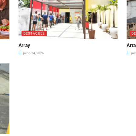
DESTAQUES
D
Array
Arr
julho 24, 2026
jul