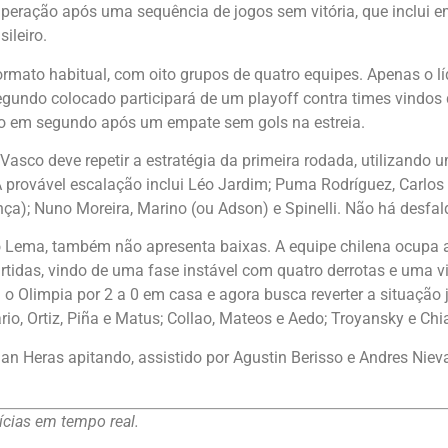
uperação após uma sequência de jogos sem vitória, que inclui 
ileiro.
mato habitual, com oito grupos de quatro equipes. Apenas o l
egundo colocado participará de um playoff contra times vindos
co em segundo após um empate sem gols na estreia.
sco deve repetir a estratégia da primeira rodada, utilizando u
 provável escalação inclui Léo Jardim; Puma Rodríguez, Carlos C
ça); Nuno Moreira, Marino (ou Adson) e Spinelli. Não há desfal
avo Lema, também não apresenta baixas. A equipe chilena ocupa
tidas, vindo de uma fase instável com quatro derrotas e uma vi
 o Olimpia por 2 a 0 em casa e agora busca reverter a situação
io, Ortiz, Piña e Matus; Collao, Mateos e Aedo; Troyansky e Chi
an Heras apitando, assistido por Agustin Berisso e Andres Nie
cias em tempo real.