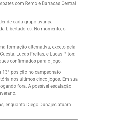
empates com Remo e Barracas Central
íder de cada grupo avança
 da Libertadores. No momento, o
ma formação alternativa, exceto pela
uesta, Lucas Freitas, e Lucas Piton;
ques confirmados para o jogo.
 a 13ª posição no campeonato
tória nos últimos cinco jogos. Em sua
 jogando fora. A possível escalação
averano.
vas, enquanto Diego Dunajec atuará