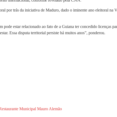
ireito internacional, conforme revelado pela CNN.
ral por trás da iniciativa de Maduro, dado o iminente ano eleitoral n
pode estar relacionado ao fato de a Guiana ter concedido licenças par
tar. Essa disputa territorial persiste há muitos anos”, ponderou.