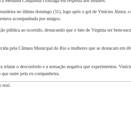
 a Medalha Chiquinha Gonzaga em resposta aos insultos.
brasileira no último domingo (31), logo após o gol de Vinícius Júnior
ue estava acompanhada por amigos.
ção pública ao ocorrido, destacando que o fato de Virginia ser bem-suced
ida pela Câmara Municipal do Rio a mulheres que se destacam em dive
ra relatar o desconforto e a sensação negativa que experimentou. Viníci
ho que nutre pela ex-companheira.
 real.