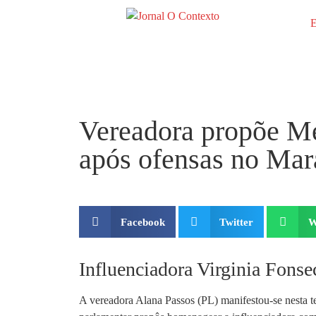
E
Vereadora propõe Me
após ofensas no Mar
Facebook
Twitter
W
Influenciadora Virginia Fons
A vereadora Alana Passos (PL) manifestou-se nesta te