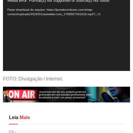
Tocador
Media error: Format(s) not supported or source(s) not found
de
Fazer download do arquivo: https://jornalocontexto.com.br/wp-
vídeo
content/uploads/2026/01/ssstwitter.com_1768567281618.mp4?_=1
FOTO: Divulgação / Internet.
Leia
Mais