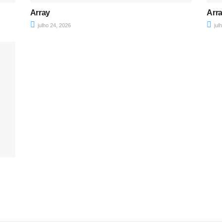
Array
Arr
julho 24, 2026
jul