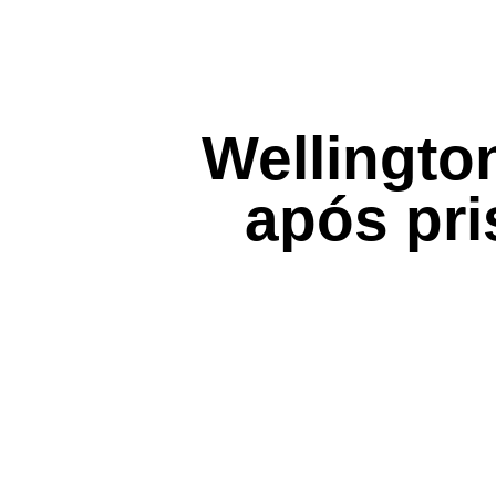
Wellingto
após pr