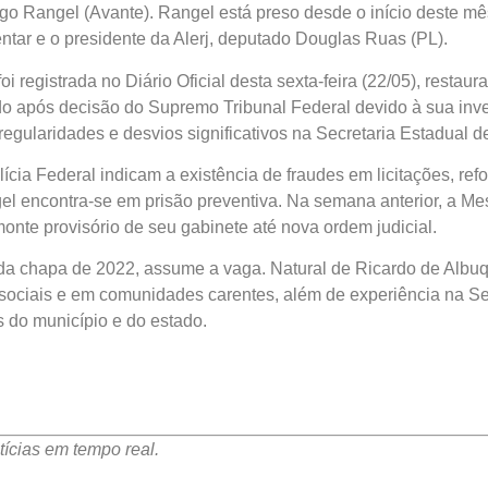
go Rangel (Avante). Rangel está preso desde o início deste 
entar e o presidente da Alerj, deputado Douglas Ruas (PL).
foi registrada no Diário Oficial desta sexta-feira (22/05), rest
ado após decisão do Supremo Tribunal Federal devido à sua inv
regularidades e desvios significativos na Secretaria Estadual 
ícia Federal indicam a existência de fraudes em licitações, r
el encontra-se em prisão preventiva. Na semana anterior, a Mes
nte provisório de seu gabinete até nova ordem judicial.
 da chapa de 2022, assume a vaga. Natural de Ricardo de Albuq
 sociais e em comunidades carentes, além de experiência na Se
s do município e do estado.
ícias em tempo real.