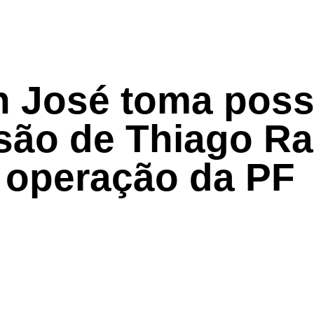
n José toma posse
isão de Thiago R
operação da PF