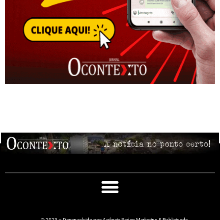
© 2023 – Desenvolvido por: Agência Padan Marketing & Publicidade