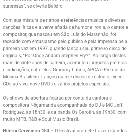
surpresas”, se diverte Baleiro.
Com sua mistura de ritmos e referências musicais diversas,
canções líricas e a verve afiada de humor e ironia, o cantor e
compositor, que nasceu em São Luís do Maranhão, foi
recebido com entusiasmo pelo público e pela imprensa pela
primeira vez em 1997, quando lançou seu primeiro disco de
originais, “Por Onde Andará Stephen Fry?”. Ao longo destes
mais de vinte anos de carreira, acumulou inúmeros prêmios
e indicações, entre eles, Grammy Latino, APCA e Prêmio da
Música Brasileira. Lançou quinze discos de estúdio, cinco
CDs ao vivo, nove DVDs e vários projetos especiais.
Os shows de abertura ficarão por conta da cantora e
compositora Nêgamanda acompanhada do DJ e MC Jeff
Rodriguez, às 18h30, e da banda Os Garotin, às 19h30, com
muito MPB, R&B e Soul Music Brasil.
Niterói Cervejeiro 450
– O Festival promete trazer estandes