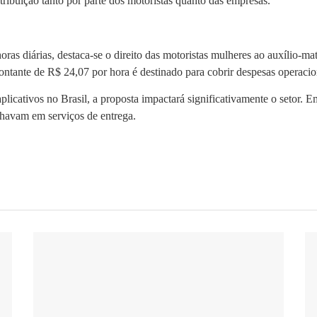
ribuição tanto por parte dos motoristas quanto das empresas.
oras diárias, destaca-se o direito das motoristas mulheres ao auxílio-m
ontante de R$ 24,07 por hora é destinado para cobrir despesas operacio
licativos no Brasil, a proposta impactará significativamente o setor. 
lhavam em serviços de entrega.