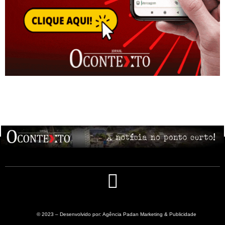
© 2023 – Desenvolvido por: Agência Padan Marketing & Publicidade