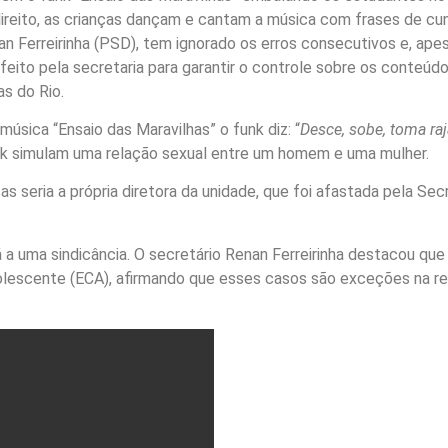
ireito, as crianças dançam e cantam a música com frases de cunh
n Ferreirinha (PSD), tem ignorado os erros consecutivos e, apes
eito pela secretaria para garantir o controle sobre os conteúd
s do Rio.
música “Ensaio das Maravilhas” o funk diz: “
Desce, sobe, toma ra
unk simulam uma relação sexual entre um homem e uma mulher.
as seria a própria diretora da unidade, que foi afastada pela Se
 a uma sindicância. O secretário Renan Ferreirinha destacou qu
olescente (ECA), afirmando que esses casos são exceções na re