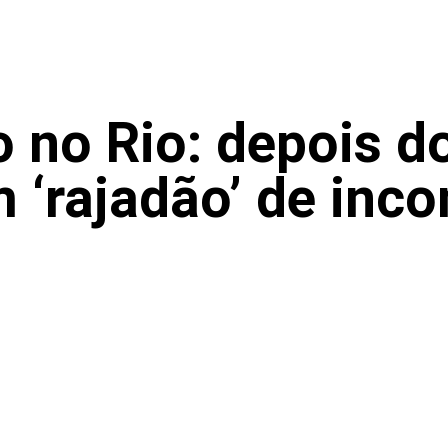
 no Rio: depois do
m ‘rajadão’ de inc