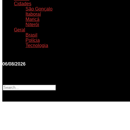
Cidades
São Gonçalo
Itaboraí
Maricá
Niterói
Geral
Brasil
Polícia
Tecnologia
06/08/2026
Search