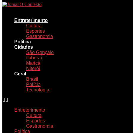
Ir
para
o
Entreterimento
conteúdo
Cultura
Esportes
Gastronomia
Política
Cidades
São Gonçalo
Itaboraí
Maricá
Niterói
Geral
Brasil
Polícia
Tecnologia
Entreterimento
Cultura
Esportes
Gastronomia
Política