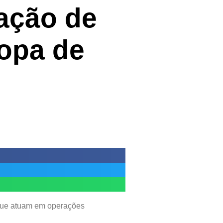
cação de
ropa de
 que atuam em operações