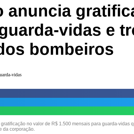
 anuncia gratifi
guarda-vidas e t
 dos bombeiros
 gratificação no valor de R$ 1.500 mensais para guarda-vidas
e da corporação.