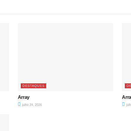
DESTAQUES
D
Array
Arr
julho 24, 2026
jul