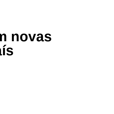
m novas
ís