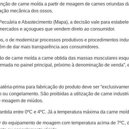
tenção de carne moída a partir de moagem de carnes oriundas 
ração mecânica dos ossos.
 Pecuária e Abastecimento (Mapa), a decisão vale para estabel
rmercados e açougues que vendem direto ao consumidor.
s, o de modernizar processos produtivos e procedimentos indus
lém de dar mais transparência aos consumidores.
cação de carne moída a carne obtida das massas musculares esq
ormada no painel principal, próximo à denominação de venda”, ex
téria-prima para fabricação do produto deve ser “exclusivamen
 ou congelamento. São proibidas a utilização de carne industri
de moagem de miúdos.
mantida entre 0ºC e 4ºC. Já a temperatura máxima da carne moí
ir do equipamento de moagem com temperatura acima de 7ºC, d