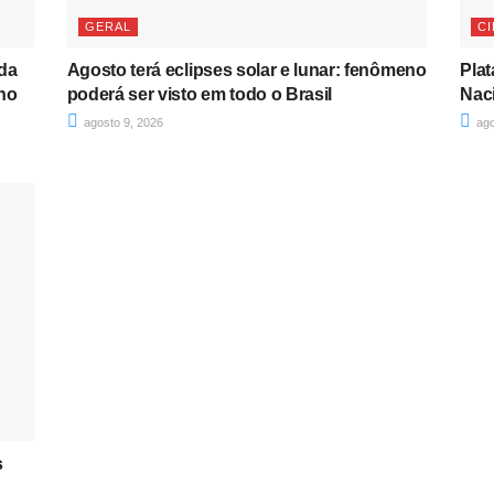
GERAL
C
 da
Agosto terá eclipses solar e lunar: fenômeno
Plat
no
poderá ser visto em todo o Brasil
Nac
agosto 9, 2026
ago
s