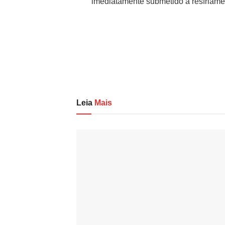
imediatamente submetido a resfriame
Leia
Mais