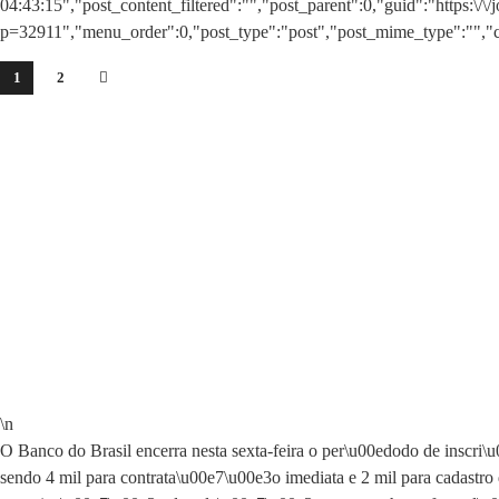
04:43:15","post_content_filtered":"","post_parent":0,"guid":"https:\/\/
p=32911","menu_order":0,"post_type":"post","post_mime_type":"","com
1
2
\n
O Banco do Brasil encerra nesta sexta-feira o per\u00edodo de inscri\
sendo 4 mil para contrata\u00e7\u00e3o imediata e 2 mil para cadastro