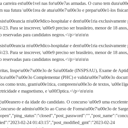
arreira est\u00e1vel nas for\u00e7as armadas. O curso tem dura\u00e7
 sua futura \u00e1rea de atua\u00e7\u00e3o e prepar\u00e1-los fisicame
ist\u00eancia m\u00e9dico-hospitalar e dent\u00e1ria exclusivamente 
6\/23. Para se inscrever, \u00e9 preciso ser brasileiro, menor de 18 an
 reservadas para candidatos negros.<\/p>\n
\n\n
\n
ist\u00eancia m\u00e9dico-hospitalar e dent\u00e1ria exclusivamente 
6\/23. Para se inscrever, \u00e9 preciso ser brasileiro, menor de 18 an
 reservadas para candidatos negros.<\/p>\n
\n\n
\n
scritas, Inspe\u00e7\u00e3o de Sa\u00fade (INSPSAU), Exame de Aptid
ica\u00e7\u00e3o Complementar (PHC) e valida\u00e7\u00e3o document
s como texto, gram\u00e1tica, compreens\u00e3o de textos, \u00e1lgebr
tricidade e magnetismo, e \u00f3ptica.<\/p>\n
\n\n
\n
\u00eanero e da idade do candidato. O concurso \u00e9 uma excelente 
:"Concurso de admiss\u00e3o ao Curso de Forma\u00e7\u00e3o de Sarge
:"open","ping_status":"closed","post_password":"","post_name":"conc
dified":"2023-02-24 01:43:15","post_modified_gmt":"2023-02-24