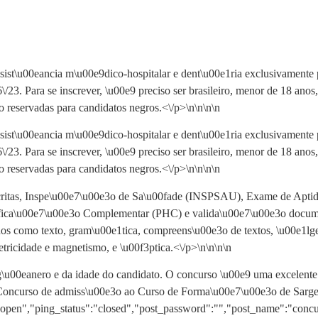
ist\u00eancia m\u00e9dico-hospitalar e dent\u00e1ria exclusivamente 
6\/23. Para se inscrever, \u00e9 preciso ser brasileiro, menor de 18 an
 reservadas para candidatos negros.<\/p>\n
\n\n\n
ist\u00eancia m\u00e9dico-hospitalar e dent\u00e1ria exclusivamente 
6\/23. Para se inscrever, \u00e9 preciso ser brasileiro, menor de 18 an
 reservadas para candidatos negros.<\/p>\n
\n\n
\n
scritas, Inspe\u00e7\u00e3o de Sa\u00fade (INSPSAU), Exame de Aptid
ica\u00e7\u00e3o Complementar (PHC) e valida\u00e7\u00e3o document
s como texto, gram\u00e1tica, compreens\u00e3o de textos, \u00e1lgebr
tricidade e magnetismo, e \u00f3ptica.<\/p>\n
\n\n
\n
\u00eanero e da idade do candidato. O concurso \u00e9 uma excelente 
:"Concurso de admiss\u00e3o ao Curso de Forma\u00e7\u00e3o de Sarge
:"open","ping_status":"closed","post_password":"","post_name":"conc