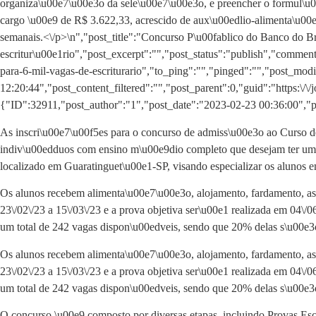
organiza\u00e7\u00e3o da sele\u00e7\u00e3o, e preencher o formul\u00e
cargo \u00e9 de R$ 3.622,33, acrescido de aux\u00edlio-alimenta\u00
semanais.<\/p>\n
","post_title":"Concurso P\u00fablico do Banco do Br
escritur\u00e1rio","post_excerpt":"","post_status":"publish","commen
para-6-mil-vagas-de-escriturario","to_ping":"","pinged":"","post_m
12:20:44","post_content_filtered":"","post_parent":0,"guid":"https:\
{"ID":32911,"post_author":"1","post_date":"2023-02-23 00:36:00","p
As inscri\u00e7\u00f5es para o concurso de admiss\u00e3o ao Curso 
indiv\u00edduos com ensino m\u00e9dio completo que desejam ter uma c
localizado em Guaratinguet\u00e1-SP, visando especializar os alunos em
Os alunos recebem alimenta\u00e7\u00e3o, alojamento, fardamento, ass
23\/02\/23 a 15\/03\/23 e a prova objetiva ser\u00e1 realizada em 04\/0
um total de 242 vagas dispon\u00edveis, sendo que 20% delas s\u00e3o
Os alunos recebem alimenta\u00e7\u00e3o, alojamento, fardamento, ass
23\/02\/23 a 15\/03\/23 e a prova objetiva ser\u00e1 realizada em 04\/0
um total de 242 vagas dispon\u00edveis, sendo que 20% delas s\u00e3o
O concurso \u00e9 composto por diversas etapas, incluindo Provas E