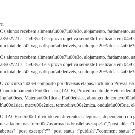
\n
Os alunos recebem alimenta\u00e7\u00e3o, alojamento, fardamento, ass
23\/02\/23 a 15\/03\/23 e a prova objetiva ser\u00e1 realizada em 04\/0
um total de 242 vagas dispon\u00edveis, sendo que 20% delas s\u00e3o
Os alunos recebem alimenta\u00e7\u00e3o, alojamento, fardamento, ass
23\/02\/23 a 15\/03\/23 e a prova objetiva ser\u00e1 realizada em 04\/0
um total de 242 vagas dispon\u00edveis, sendo que 20% delas s\u00e3o
O concurso \u00e9 composto por diversas etapas, incluindo Provas E
Condicionamento F\u00edsico (TACF), Procedimento de Heteroidentif
Ingl\u00eas, Matem\u00e1tica e F\u00edsica, abrangendo conte\u00fado
b\u00e1sica, mec\u00e2nica, termodin\u00e2mica, ondulat\u00f3ria, ele
O TACF ser\u00e1 dividido em diferentes categorias, dependendo do g
desafiadora nas for\u00e7as armadas brasileiras.<\/p>\n
","post_title"
abertas","post_excerpt":"","post_status":"publish","comment_status"