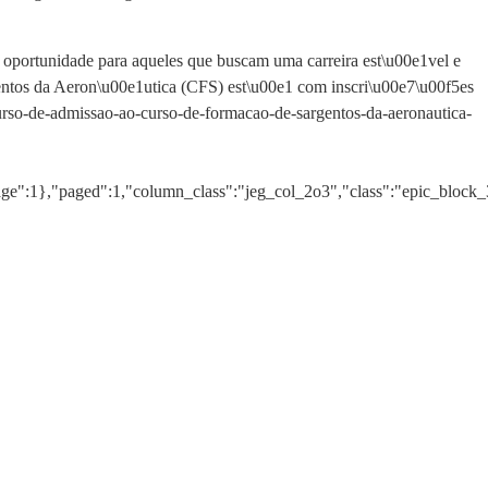
oportunidade para aqueles que buscam uma carreira est\u00e1vel e
ntos da Aeron\u00e1utica (CFS) est\u00e1 com inscri\u00e7\u00f5es
urso-de-admissao-ao-curso-de-formacao-de-sargentos-da-aeronautica-
age":1},"paged":1,"column_class":"jeg_col_2o3","class":"epic_block_