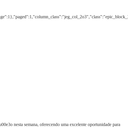
age":1},"paged":1,"column_class":"jeg_col_2o3","class":"epic_block_
u00e3o nesta semana, oferecendo uma excelente oportunidade para