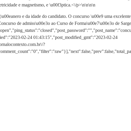
tricidade e magnetismo, e \u00f3ptica.<\/p>\n
\n\n
\n
\u00eanero e da idade do candidato. O concurso \u00e9 uma excelente 
:"Concurso de admiss\u00e3o ao Curso de Forma\u00e7\u00e3o de Sarge
:"open","ping_status":"closed","post_password":"","post_name":"conc
dified":"2023-02-24 01:43:15","post_modified_gmt":"2023-02-24
jornalocontexto.com.br\/?
ment_count":"0","filter":"raw"}],"next":false,"prev":false,"total_p