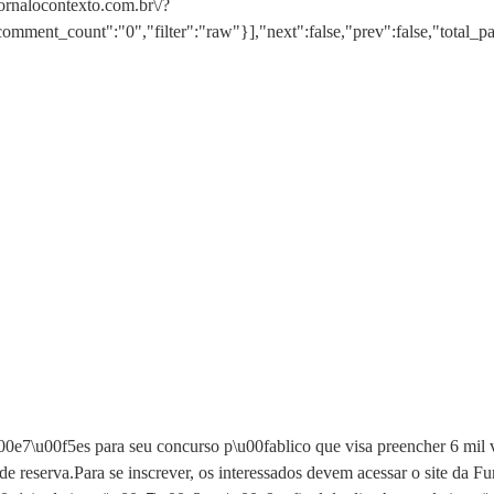
jornalocontexto.com.br\/?
ment_count":"0","filter":"raw"}],"next":false,"prev":false,"total_p
u00e7\u00f5es para seu concurso p\u00fablico que visa preencher 6 mil
 de reserva.Para se inscrever, os interessados devem acessar o site da