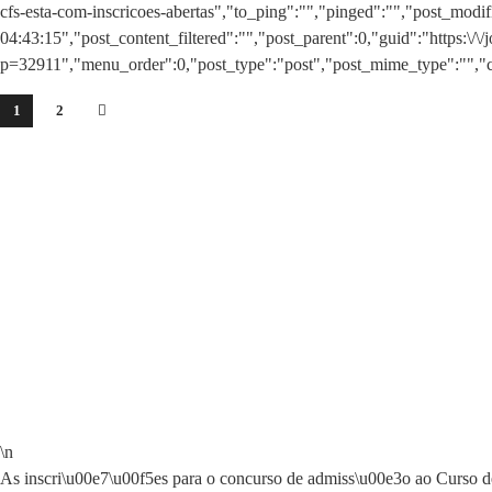
cfs-esta-com-inscricoes-abertas","to_ping":"","pinged":"","post_mo
04:43:15","post_content_filtered":"","post_parent":0,"guid":"https:\/\/
p=32911","menu_order":0,"post_type":"post","post_mime_type":"","com
1
2
\n
As inscri\u00e7\u00f5es para o concurso de admiss\u00e3o ao Curso 