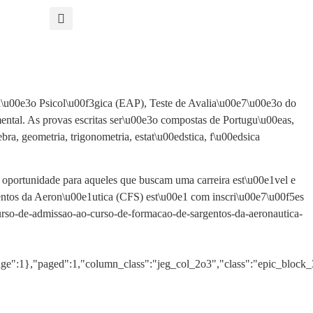
\u00e3o Psicol\u00f3gica (EAP), Teste de Avalia\u00e7\u00e3o do
al. As provas escritas ser\u00e3o compostas de Portugu\u00eas,
a, geometria, trigonometria, estat\u00edstica, f\u00edsica
oportunidade para aqueles que buscam uma carreira est\u00e1vel e
ntos da Aeron\u00e1utica (CFS) est\u00e1 com inscri\u00e7\u00f5es
urso-de-admissao-ao-curso-de-formacao-de-sargentos-da-aeronautica-
age":1},"paged":1,"column_class":"jeg_col_2o3","class":"epic_block_