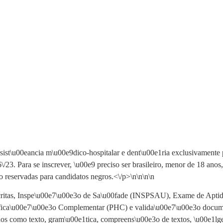
ist\u00eancia m\u00e9dico-hospitalar e dent\u00e1ria exclusivamente 
6\/23. Para se inscrever, \u00e9 preciso ser brasileiro, menor de 18 an
 reservadas para candidatos negros.<\/p>\n
\n\n\n
scritas, Inspe\u00e7\u00e3o de Sa\u00fade (INSPSAU), Exame de Aptid
ica\u00e7\u00e3o Complementar (PHC) e valida\u00e7\u00e3o document
s como texto, gram\u00e1tica, compreens\u00e3o de textos, \u00e1lgebr