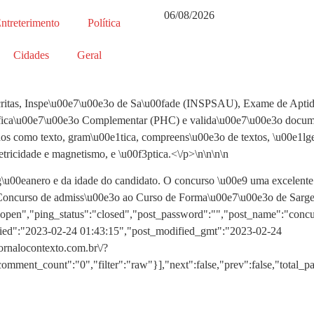
06/08/2026
ntreterimento
Política
Cidades
Geral
scritas, Inspe\u00e7\u00e3o de Sa\u00fade (INSPSAU), Exame de Aptid
ica\u00e7\u00e3o Complementar (PHC) e valida\u00e7\u00e3o document
s como texto, gram\u00e1tica, compreens\u00e3o de textos, \u00e1lgebr
tricidade e magnetismo, e \u00f3ptica.<\/p>\n
\n\n\n
\u00eanero e da idade do candidato. O concurso \u00e9 uma excelente 
:"Concurso de admiss\u00e3o ao Curso de Forma\u00e7\u00e3o de Sarge
:"open","ping_status":"closed","post_password":"","post_name":"conc
dified":"2023-02-24 01:43:15","post_modified_gmt":"2023-02-24
jornalocontexto.com.br\/?
ment_count":"0","filter":"raw"}],"next":false,"prev":false,"total_p