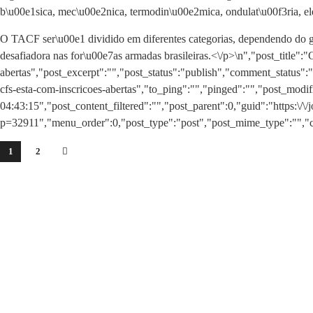
b\u00e1sica, mec\u00e2nica, termodin\u00e2mica, ondulat\u00f3ria, ele
O TACF ser\u00e1 dividido em diferentes categorias, dependendo do g
desafiadora nas for\u00e7as armadas brasileiras.<\/p>\n
","post_title"
abertas","post_excerpt":"","post_status":"publish","comment_status"
cfs-esta-com-inscricoes-abertas","to_ping":"","pinged":"","post_mo
04:43:15","post_content_filtered":"","post_parent":0,"guid":"https:\/\/
p=32911","menu_order":0,"post_type":"post","post_mime_type":"","com
1
2