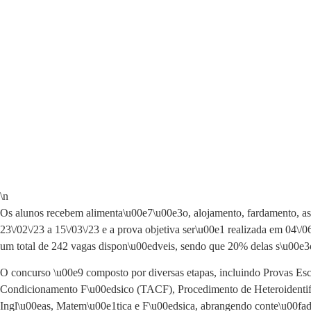
\n
Os alunos recebem alimenta\u00e7\u00e3o, alojamento, fardamento, ass
23\/02\/23 a 15\/03\/23 e a prova objetiva ser\u00e1 realizada em 04\/0
um total de 242 vagas dispon\u00edveis, sendo que 20% delas s\u00e3o
O concurso \u00e9 composto por diversas etapas, incluindo Provas E
Condicionamento F\u00edsico (TACF), Procedimento de Heteroidentif
Ingl\u00eas, Matem\u00e1tica e F\u00edsica, abrangendo conte\u00fado