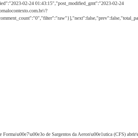
dified":"2023-02-24 01:43:15","post_modified_gmt":"2023-02-24
jornalocontexto.com.br\/?
ment_count":"0","filter":"raw"}],"next":false,"prev":false,"total_p
de Forma\u00e7\u00e3o de Sargentos da Aeron\u00e1utica (CFS) abrir\