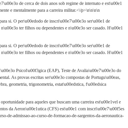
\u00e3o de cerca de dois anos sob regime de internato e est\u00e1
nte e mentalmente para a carreira militar.<\/p>\n
\n\n\n
para si. O per\u00edodo de inscri\u00e7\u00e3o ser\u00e1 de
os, n\u00e3o ter filhos ou dependentes e n\u00e3o ser casado. H\u00e1
para si. O per\u00edodo de inscri\u00e7\u00e3o ser\u00e1 de
os, n\u00e3o ter filhos ou dependentes e n\u00e3o ser casado. H\u00e1
\u00e3o Psicol\u00f3gica (EAP), Teste de Avalia\u00e7\u00e3o do
al. As provas escritas ser\u00e3o compostas de Portugu\u00eas,
a, geometria, trigonometria, estat\u00edstica, f\u00edsica
oportunidade para aqueles que buscam uma carreira est\u00e1vel e
ntos da Aeron\u00e1utica (CFS) est\u00e1 com inscri\u00e7\u00f5es
urso-de-admissao-ao-curso-de-formacao-de-sargentos-da-aeronautica-