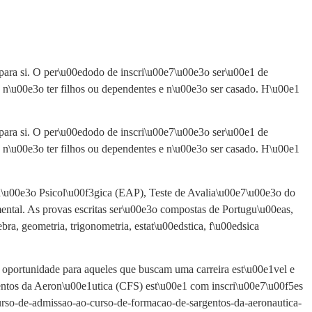
para si. O per\u00edodo de inscri\u00e7\u00e3o ser\u00e1 de
os, n\u00e3o ter filhos ou dependentes e n\u00e3o ser casado. H\u00e1
para si. O per\u00edodo de inscri\u00e7\u00e3o ser\u00e1 de
os, n\u00e3o ter filhos ou dependentes e n\u00e3o ser casado. H\u00e1
\u00e3o Psicol\u00f3gica (EAP), Teste de Avalia\u00e7\u00e3o do
al. As provas escritas ser\u00e3o compostas de Portugu\u00eas,
a, geometria, trigonometria, estat\u00edstica, f\u00edsica
oportunidade para aqueles que buscam uma carreira est\u00e1vel e
ntos da Aeron\u00e1utica (CFS) est\u00e1 com inscri\u00e7\u00f5es
urso-de-admissao-ao-curso-de-formacao-de-sargentos-da-aeronautica-