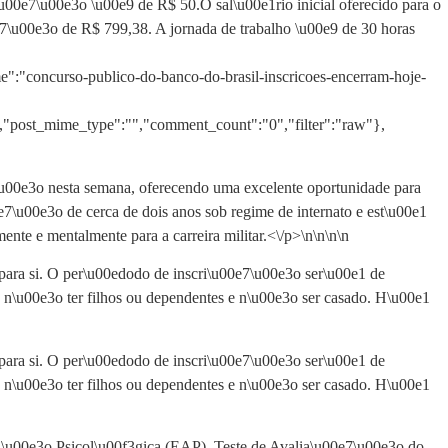
\u00e7\u00e3o \u00e9 de R$ 50.O sal\u00e1rio inicial oferecido para o
7\u00e3o de R$ 799,38. A jornada de trabalho \u00e9 de 30 horas
e":"concurso-publico-do-banco-do-brasil-inscricoes-encerram-hoje-
t","post_mime_type":"","comment_count":"0","filter":"raw"},
u00e3o nesta semana, oferecendo uma excelente oportunidade para
\u00e3o de cerca de dois anos sob regime de internato e est\u00e1
nte e mentalmente para a carreira militar.<\/p>\n
\n\n
\n
para si. O per\u00edodo de inscri\u00e7\u00e3o ser\u00e1 de
os, n\u00e3o ter filhos ou dependentes e n\u00e3o ser casado. H\u00e1
para si. O per\u00edodo de inscri\u00e7\u00e3o ser\u00e1 de
os, n\u00e3o ter filhos ou dependentes e n\u00e3o ser casado. H\u00e1
\u00e3o Psicol\u00f3gica (EAP), Teste de Avalia\u00e7\u00e3o do