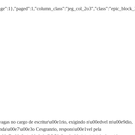
age":1},"paged":1,"column_class":"jeg_col_2o3","class":"epic_block_
 vagas no cargo de escritur\u00e1rio, exigindo n\u00edvel m\u00e9dio,
 Funda\u00e7\u00e3o Cesgranrio, respons\u00e1vel pela