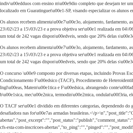
indiv\u00edduos com ensino m\u00e9dio completo que desejam ter uma c
localizado em Guaratinguet\u00e1-SP, visando especializar os alunos em
Os alunos recebem alimenta\u00e7\u00e3o, alojamento, fardamento, ass
23\/02\/23 a 15\/03\/23 e a prova objetiva ser\u00e1 realizada em 04\/0
um total de 242 vagas dispon\u00edveis, sendo que 20% delas s\u00e3o
Os alunos recebem alimenta\u00e7\u00e3o, alojamento, fardamento, ass
23\/02\/23 a 15\/03\/23 e a prova objetiva ser\u00e1 realizada em 04\/0
um total de 242 vagas dispon\u00edveis, sendo que 20% delas s\u00e3o
O concurso \u00e9 composto por diversas etapas, incluindo Provas E
Condicionamento F\u00edsico (TACF), Procedimento de Heteroidentif
Ingl\u00eas, Matem\u00e1tica e F\u00edsica, abrangendo conte\u00fado
b\u00e1sica, mec\u00e2nica, termodin\u00e2mica, ondulat\u00f3ria, ele
O TACF ser\u00e1 dividido em diferentes categorias, dependendo do g
desafiadora nas for\u00e7as armadas brasileiras.<\/p>\n
","post_title"
abertas","post_excerpt":"","post_status":"publish","comment_status"
cfs-esta-com-inscricoes-abertas","to_ping":"","pinged":"","post_mo