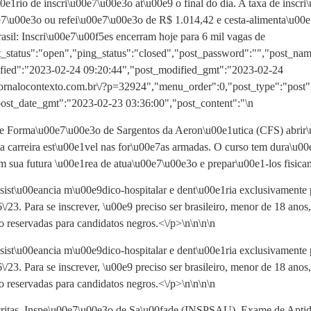
1rio de inscri\u00e7\u00e3o at\u00e9 o final do dia. A taxa de inscri
e7\u00e3o ou refei\u00e7\u00e3o de R$ 1.014,42 e cesta-alimenta\u00e
asil: Inscri\u00e7\u00f5es encerram hoje para 6 mil vagas de
t_status":"open","ping_status":"closed","post_password":"","post_nam
odified":"2023-02-24 09:20:44","post_modified_gmt":"2023-02-24
/\/jornalocontexto.com.br\/?p=32924","menu_order":0,"post_type":"pos
ost_date_gmt":"2023-02-23 03:36:00","post_content":"\n
de Forma\u00e7\u00e3o de Sargentos da Aeron\u00e1utica (CFS) abrir\
arreira est\u00e1vel nas for\u00e7as armadas. O curso tem dura\u00e7
 sua futura \u00e1rea de atua\u00e7\u00e3o e prepar\u00e1-los fisicame
ist\u00eancia m\u00e9dico-hospitalar e dent\u00e1ria exclusivamente 
6\/23. Para se inscrever, \u00e9 preciso ser brasileiro, menor de 18 an
 reservadas para candidatos negros.<\/p>\n
\n\n
\n
ist\u00eancia m\u00e9dico-hospitalar e dent\u00e1ria exclusivamente 
6\/23. Para se inscrever, \u00e9 preciso ser brasileiro, menor de 18 an
 reservadas para candidatos negros.<\/p>\n
\n\n
\n
scritas, Inspe\u00e7\u00e3o de Sa\u00fade (INSPSAU), Exame de Aptid