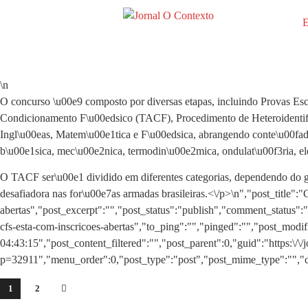
E
\n
O concurso \u00e9 composto por diversas etapas, incluindo Provas E
Condicionamento F\u00edsico (TACF), Procedimento de Heteroidentif
Ingl\u00eas, Matem\u00e1tica e F\u00edsica, abrangendo conte\u00fado
b\u00e1sica, mec\u00e2nica, termodin\u00e2mica, ondulat\u00f3ria, ele
O TACF ser\u00e1 dividido em diferentes categorias, dependendo do g
desafiadora nas for\u00e7as armadas brasileiras.<\/p>\n
","post_title"
abertas","post_excerpt":"","post_status":"publish","comment_status"
cfs-esta-com-inscricoes-abertas","to_ping":"","pinged":"","post_mo
04:43:15","post_content_filtered":"","post_parent":0,"guid":"https:\/\/
p=32911","menu_order":0,"post_type":"post","post_mime_type":"","com
1
2