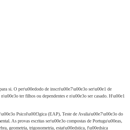
para si. O per\u00edodo de inscri\u00e7\u00e3o ser\u00e1 de
os, n\u00e3o ter filhos ou dependentes e n\u00e3o ser casado. H\u00e1
\u00e3o Psicol\u00f3gica (EAP), Teste de Avalia\u00e7\u00e3o do
al. As provas escritas ser\u00e3o compostas de Portugu\u00eas,
a, geometria, trigonometria, estat\u00edstica, f\u00edsica