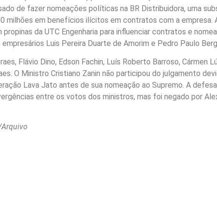
usado de fazer nomeações políticas na BR Distribuidora, uma subs
0 milhões em benefícios ilícitos em contratos com a empresa. 
 propinas da UTC Engenharia para influenciar contratos e nomeaç
empresários Luis Pereira Duarte de Amorim e Pedro Paulo Ber
oraes, Flávio Dino, Edson Fachin, Luís Roberto Barroso, Cármen Lú
es. O Ministro Cristiano Zanin não participou do julgamento dev
ação Lava Jato antes de sua nomeação ao Supremo. A defesa d
vergências entre os votos dos ministros, mas foi negado por Al
/Arquivo